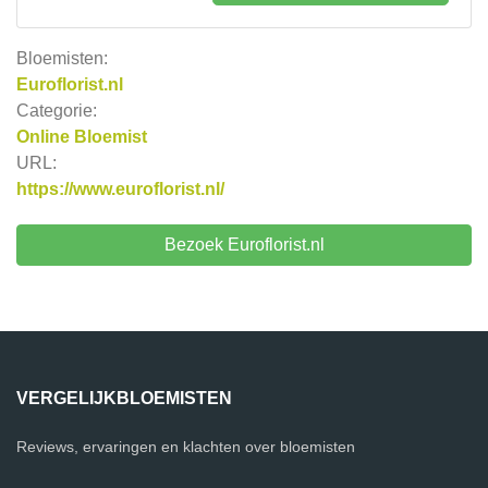
Bloemisten:
Euroflorist.nl
Categorie:
Online Bloemist
URL:
https://www.euroflorist.nl/
Bezoek Euroflorist.nl
VERGELIJKBLOEMISTEN
Reviews, ervaringen en klachten over bloemisten