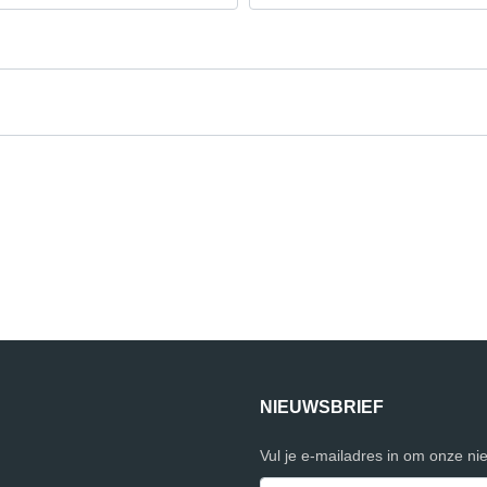
NIEUWSBRIEF
Vul je e-mailadres in om onze ni