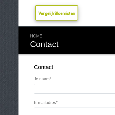
VergelijkBloemisten
HOME
Contact
Contact
Je naam*
E-mailadres*