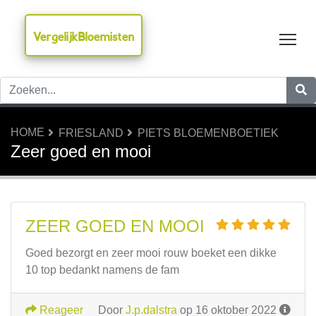
VergelijkBloemisten
Tog
HOME
FRIESLAND
PIETS BLOEMENBOETIEK
Zeer goed en mooi
ZEER GOED EN MOOI
Goed bezorgt en zeer mooi rouw boeket een dikke
10 top bedankt namens de fam
Reageer
Door
J.p.dalstra
op 16 oktober 2022