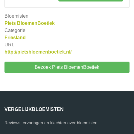
Bloemisten:
Piets BloemenBoetiek
Categorie:
Friesland
URL:
http://pietsbloemenboetiek.nl/
Bezoek Piets BloemenBoetiek
VERGELIJKBLOEMISTEN
Reviews, ervaringen en klachten over bloemisten